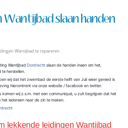
 Wantijbad slaan handen
idingen Wantijbad te repareren
ting Wantijbad
Dordrecht
slaan de handen ineen om het,
 te herstellen.
pen wij dat het zwembad de eerste helft van Juli weer gereed is
eving hieromtrent via onze website / facebook en twitter.
komen wij z.s.m. met een communiqué, u zult begrijpen dat het
m het iedereen naar de zin te maken.
rdrecht
m lekkende leidingen Wantijbad