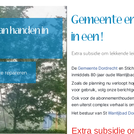
Gemeente en
an handen in
in een !
Extra subsidie om lekkende le
De
Gemeente Dordrecht
en Stich
te repareren
inmiddels 80-jaar oude Wantijbad
Zoals de planning nu verloopt ho
voor gebruik, volg onze berichtg
Ook voor de abonnementhouders 
een uiterst complex verhaal is o
Het bestuur van St
Wantijbad Do
Extra subsidie o