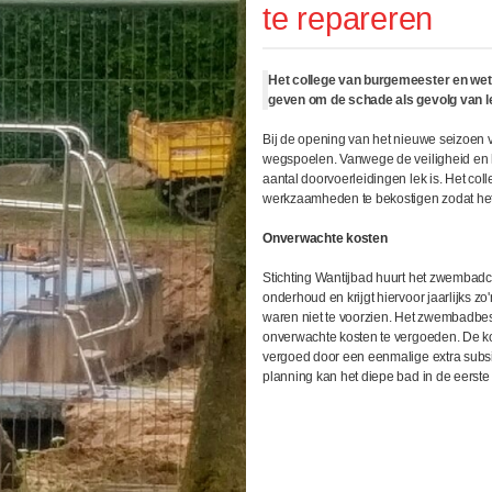
te repareren
Het college van burgemeester en weth
geven om de schade als gevolg van l
Bij de opening van het nieuwe seizoen 
wegspoelen. Vanwege de veiligheid en he
aantal doorvoerleidingen lek is. Het co
werkzaamheden te bekostigen zodat het
Onverwachte kosten
Stichting Wantijbad huurt het zwembadc
onderhoud en krijgt hiervoor jaarlijks z
waren niet te voorzien. Het zwembadbest
onverwachte kosten te vergoeden. De k
vergoed door een eenmalige extra subsid
planning kan het diepe bad in de eerste 