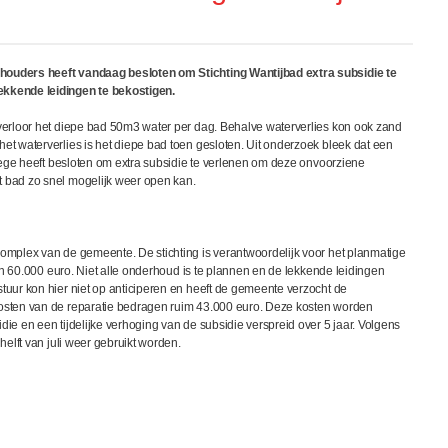
ouders heeft vandaag besloten om Stichting Wantijbad extra subsidie te
ekkende leidingen te bekostigen.
verloor het diepe bad 50m3 water per dag. Behalve waterverlies kon ook zand
t waterverlies is het diepe bad toen gesloten. Uit onderzoek bleek dat een
llege heeft besloten om extra subsidie te verlenen om deze onvoorziene
 bad zo snel mogelijk weer open kan.
omplex van de gemeente. De stichting is verantwoordelijk voor het planmatige
o'n 60.000 euro. Niet alle onderhoud is te plannen en de lekkende leidingen
uur kon hier niet op anticiperen en heeft de gemeente verzocht de
osten van de reparatie bedragen ruim 43.000 euro. Deze kosten worden
ie en een tijdelijke verhoging van de subsidie verspreid over 5 jaar. Volgens
helft van juli weer gebruikt worden.