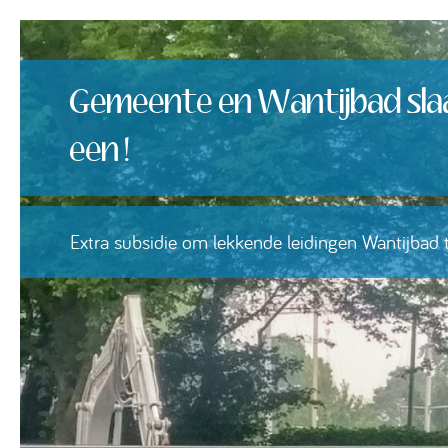
Gemeente en Wantijbad sla
een !
Extra subsidie om lekkende leidingen Wantijbad 